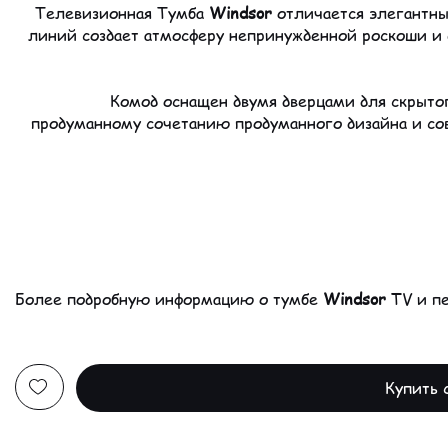
Телевизионная Тумба
Windsor
отличается элегантны
линий создает атмосферу непринужденной роскоши и 
Комод оснащен двумя дверцами для скрыто
продуманному сочетанию продуманного дизайна и сов
Windsor
TV и пе
Купить 