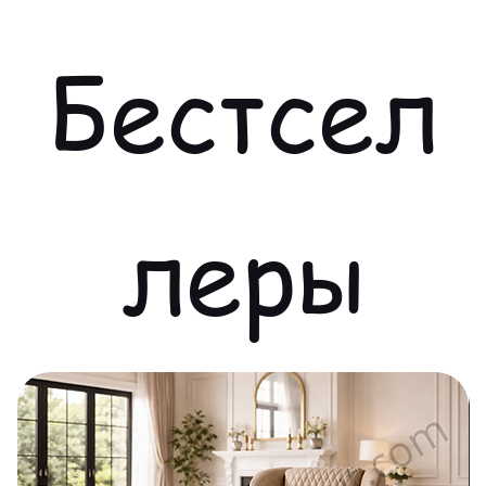
Бестсел
леры