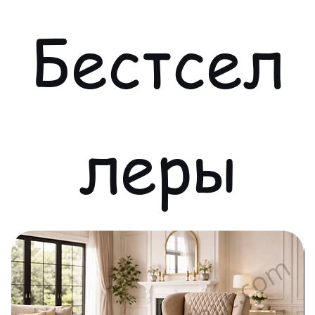
Бестсел
леры