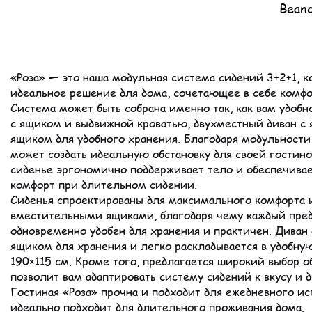
Артикул:
Bean
Beanco_R
«Роза» — это наша модульная система сидений 3+2+1, к
идеальное решение для дома, сочетающее в себе комфо
Система может быть собрана именно так, как вам удобн
с ящиком и выдвижной кроватью, двухместный диван с
ящиком для удобного хранения. Благодаря модульности
может создать идеальную обстановку для своей гостин
сиденье эргономично поддерживает тело и обеспечива
комфорт при длительном сидении.
Сиденья спроектированы для максимального комфорта 
вместительными ящиками, благодаря чему каждый пре
одновременно удобен для хранения и практичен. Диван
ящиком для хранения и легко раскладывается в удобну
190×115 см. Кроме того, предлагается широкий выбор о
позволит вам адаптировать систему сидений к вкусу и 
Гостиная «Роза» прочна и подходит для ежедневного ис
идеально подходит для длительного проживания дома.