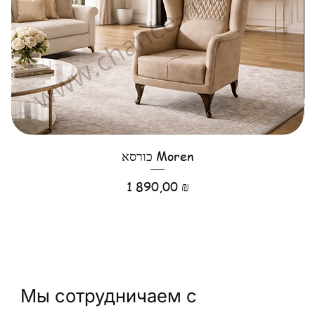
כורסא Moren
Цена
1 890,00 ₪
Мы сотрудничаем с