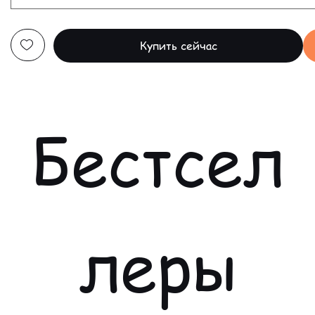
Купить сейчас
Бестсел
леры