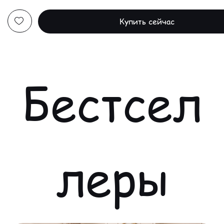
Купить сейчас
Бестсел
леры