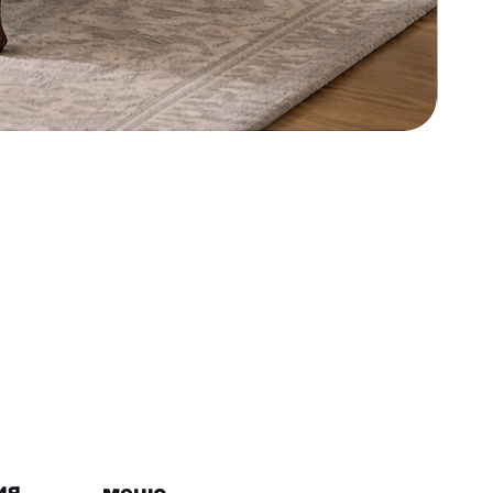
ия
меню