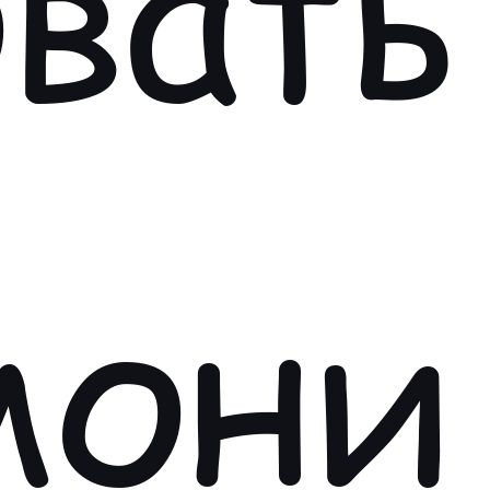
вать
мони