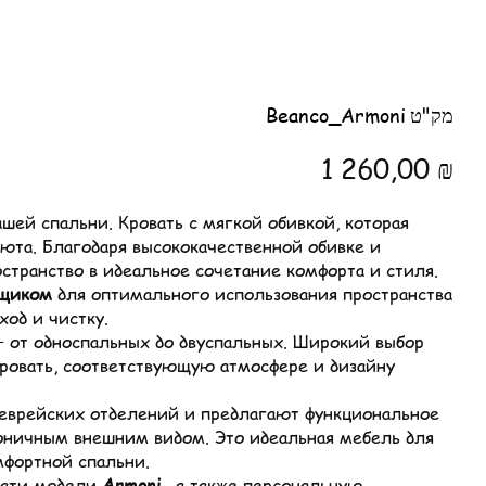
Артикул:
Beanco_Armoni
מק"ט
Beanco_Armoni
Цена
1 260,00 ₪
шей спальни. Кровать с мягкой обивкой, которая
уюта. Благодаря высококачественной обивке и
странство в идеальное сочетание комфорта и стиля.
ящиком
для оптимального использования пространства
од и чистку.
— от односпальных до двуспальных. Широкий выбор
кровать, соответствующую атмосфере и дизайну
я еврейских отделений и предлагают функциональное
оничным внешним видом. Это идеальная мебель для
мфортной спальни.
вати модели
Armoni
, а также персональную