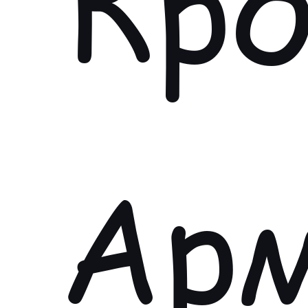
Кро
Ар