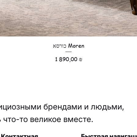
כורסא Moren
Цена
1 890,00 ₪
ициозными брендами и людьми,
 что-то великое вместе.
Контактная
Быстрая навигац