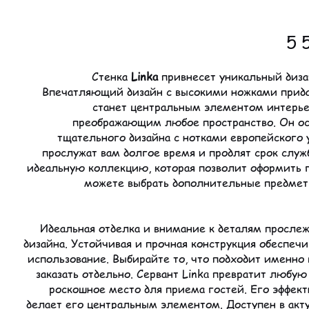
Спецц
5 
Стенка
Linka
привнесет уникальный диза
Впечатляющий дизайн с высокими ножками придае
станет центральным элементом интерье
преображающим любое пространство. Он о
тщательного дизайна с нотками европейского
прослужат вам долгое время и продлят срок служ
идеальную коллекцию, которая позволит оформить 
можете выбрать дополнительные предметы
Идеальная отделка и внимание к деталям просле
дизайна. Устойчивая и прочная конструкция обеспеч
использование. Выбирайте то, что подходит именно
заказать отдельно. Сервант Linka превратит любу
роскошное место для приема гостей. Его эффект
делает его центральным элементом. Доступен в акт