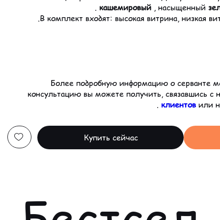
.
кашемировый
, насыщенный
зе
консультацию вы можете получить, связавшись с 
.
клиентов
или 
Купить сейчас
Бестсел