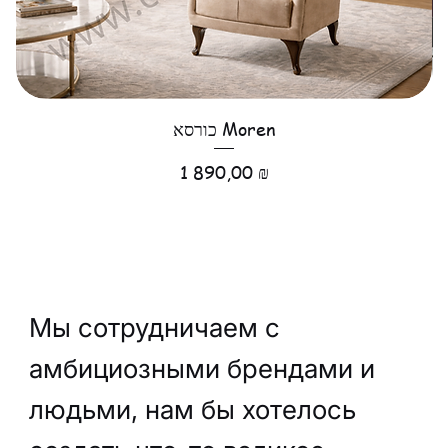
כורסא Moren
Цена
1 890,00 ₪
Мы сотрудничаем с
амбициозными брендами и
людьми, нам бы хотелось