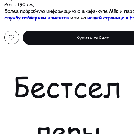
Рост: 190 см.
Более подробную информацию о шкафе-купе
Milo
и перс
службу поддержки клиентов
или на
нашей странице в F
Купить сейчас
Бестсел
леры