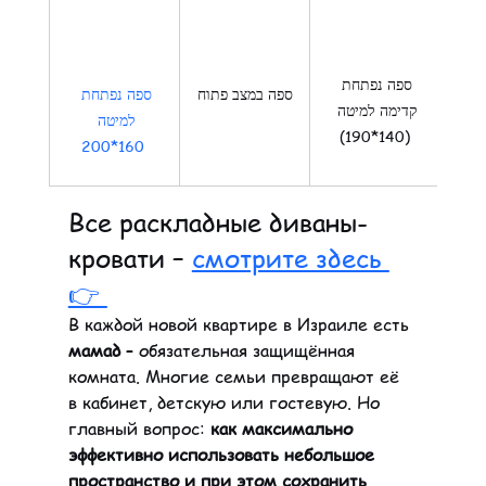
ספה נפתחת 
ספה נפתחת 
חת
ספה במצב פתוח
קדימה למיטה 
למיטה 
(140*190)
160*200 
Все раскладные диваны-
кровати – 
смотрите здесь 
👉 
В каждой новой квартире в Израиле есть 
мамад
 – обязательная защищённая 
комната. Многие семьи превращают её 
в кабинет, детскую или гостевую. Но 
главный вопрос: 
как максимально 
эффективно использовать небольшое 
пространство и при этом сохранить 