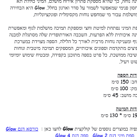
נה נוחה, כך שהיא מספקת פתרון אירוח מושלם. המיני כוללת תא
אחסון פנימי שמאפשר לשמור על סדר וארגון בחלל. Glow היא הבחירה
ושלמת עבור מי שמחפש נוחות מקסימלית ופונקציונליות.
ת המיני נפתחת למיטת וחצי ומספקת תמיכה מושלמת לגוף ומאפשרת
נה איכותית ללא הפרעות. השכבה האורתופדית שלה מסתגלת למבנה
וף ומעניקה נוחות מרבית לאורך כל הלילה. הספה מצוידת במערכת
יצים מתקדמת וספוגים איכותיים, המספקים תמיכה מיטבית ונוחות
שיבה ממושכת. כל פרט בספה מתוכנן בקפידה, ומבטיח שימוש יומיומי
וט ויעיל.
דות הספה
: 150 ס״מ
: 100 ס״מ
ה מושב: 45 ס״מ
דות המיטה
* 130 ס״מ
פיה במוצרים נוספים של קולקצית
Glow
לחצו כאן :
כורסא דגם Glow
ספת מיני דגם Glow 2
,
ספה דגם Glow 4
.