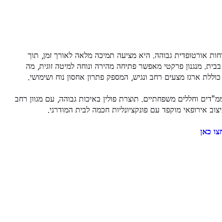
וחות אורטופדית גבוהה. היא מציעה תמיכה מלאה לאורך זמן, תוך
בית. מנגנון פרקטי מאפשר פתיחה מהירה ונוחה למיטה זוגית, מה
וללת ארגז מצעים רחב ונגיש, המספק פתרון אחסון נוח ושימושי.
ם, ממ"דים וחללים משפחתיים. תוצרת פולין באיכות גבוהה, עם מגוון רחב
וב אירופאי מוקפד עם פונקציונליות חכמה לבית המודרני.
צו כאן