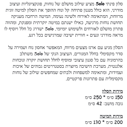
סלון פינתי
Solo
מציע שילוב מושלם של נוחות, פונקציונליות ועיצוב
מודרני. הוא כולל מנגנון פתיחה קל ונוח ההופך את הסלון למיטה זוגית
מרווחת, המתאימה לאירוח ולשינה נעימה. המיטה הרחבה מעניקה
תחושת נוחות מרגיעה, כאילו ישנתם במיטה יוקרתית ומפנקת, ומהווה
פתרון מושלם לאורחים ולשימוש יומיומי. Solo ישדרג כל חלל ויוסיף לו
מראה מודרני ונעים – חוויית ישיבה שמרגישים בכל רגע.
הסלון מגיע עם ארגז מצעים מרווח, המאפשר אחסון נוח ושמירה על
סדר מקסימלי בחלל המגורים. העיצוב הנקי של Solo משתלב
בהרמוניה עם כל סגנון עיצובי ומוסיף לחלל תחושת יוקרה ונוכחות
אלגנטית. מערכת הישיבה מיוצרת בסטנדרטים גבוהים של איכות
ועמידות, ומתאימה למשפחות ולבתים שמחפשים שילוב של נוחות
מקסימלית עם פתרונות פרקטיים.
מידות הסלון
150 ס״מ * 250 ס״מ
גובה מושב: 42 ס״מ
מידות המיטה
200 ס״מ * 130 ס״מ