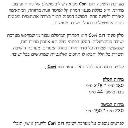
מערכת הישיבה דגם Cori מביאה שילוב מושלם של נוחות ועיצוב
מודרני. היא כוללת מנגנון המרה קל למיטה זוגית מרווחת, המתאימה
לאירוח ולשינה נוחה. המושב המפנק תומך בצורה ארגונומית ומבטיח
נוחות אופטימלית במהלך ישיבה ממושכת.
סלון פינתי דגם Cori הוא הפתרון המושלם עבור מי שמחפש מערכת
ישיבה פונקציונלית. הסלון הפינתי כולל תא אחסון מרווח ונוח,
שמאפשר שמירה על סדר וארגון בחלל המגורים. מערכת הישיבה
תשדרג כל חלל ותביא לו תחכום ואלגנטיות שמרגישים בכל ישיבה.
לצפיה בספה זהה לחצו כאן :
ספה דגם
Cori
.
מידות הסלון
180 ס״מ * 278 ס״מ
גובה מושב: 44 ס״מ
מידות המיטה
230 ס״מ * 150 ס״מ
לפרטים נוספים על מערכת ישיבה דגם
Cori
ולייעוץ אישי, תוכלו