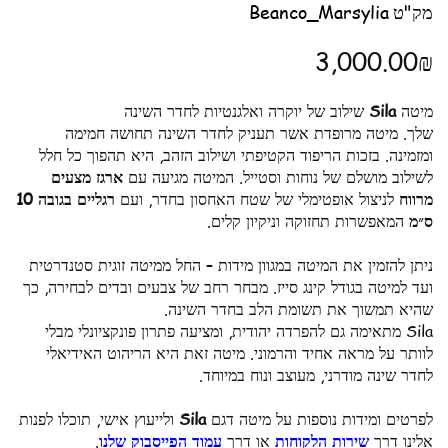
מק"ט
מק"ט
Beanco_Marsylia
Beanco_Marsylia
מחיר
‏3,000.00 ‏₪
מיטה
Sila
שילוב של יוקרה ואלגנטיות לחדר השינה
שלך. מיטה מרופדת אשר תעניק לחדר השינה תחושה חמימה
ומזמינה. בזכות הריפוד הקטיפתי ושילוב הזהב, היא תהפוך כל חלל
לשילוב מושלם של נוחות וסטייל. המיטה מגיעה עם
ארגז מצעים
מרווח
לניצול אופטימלי של שטח האחסון בחדר, ועם
רגליים בגובה 10
ס״מ
המאפשרות תחזוקה וניקיון קלים.
ניתן להזמין את המיטה במגוון מידות – החל ממיטה זוגית סטנדרטית
ועד למיטה בגודל קינג סייז. מבחר רחב של צבעים ובדים לבחירה, כך
שהיא תמשוך את תשומת הלב בחדר השינה.
Sila מתאימה גם להפרדה יהודית, ומציעה פתרון פונקציונלי מבלי
לוותר על מראה אחיד והרמוני. מיטה זאת היא הריהוט האידיאלי
לחדר שינה מודרני, מעוצב ונוח במיוחד.
לפרטים ומידות נוספות על מיטה דגם
Sila
ולייעוץ אישי, תוכלו לפנות
אלינו דרך
שירות הלקוחות
או דרך
עמוד הפייסבוק שלנו
.